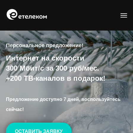
Персональное предложение!
Интернет на скорости
300 Мбит/с за 300 руб/мес.
+
200 ТВ-каналов в подарок!
Предложение доступно 7 дней, воспользуйтесь
сейчас!
ОСТАВИТЬ ЗАЯВКУ