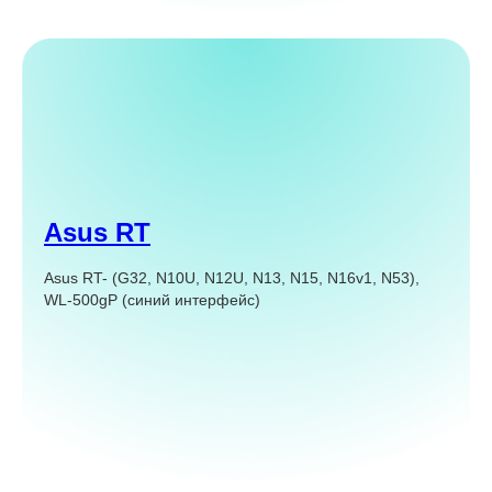
Asus RT
Asus RT- (G32, N10U, N12U, N13, N15, N16v1, N53),
WL-500gP (синий интерфейс)