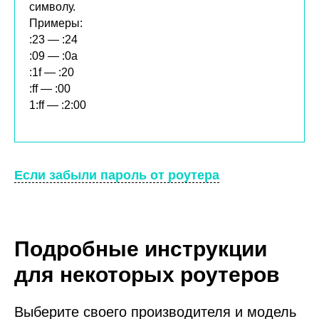
символу.
Примеры:
:23 — :24
:09 — :0a
:1f — :20
:ff — :00
1:ff — :2:00
Если забыли пароль от роутера
Подробные инструкции
для некоторых роутеров
Выберите своего производителя и модель