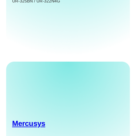
UR-325BN / UR-322N4G
Mercusys