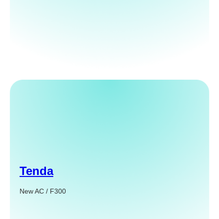
Tenda
New AC / F300