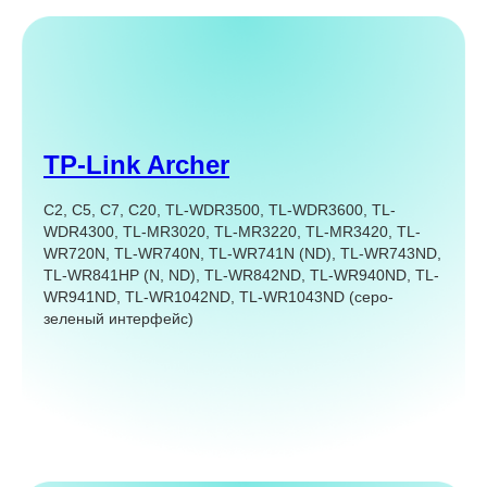
TP-Link Archer
C2, С5, С7, С20, TL-WDR3500, TL-WDR3600, TL-
WDR4300, TL-MR3020, TL-MR3220, TL-MR3420, TL-
WR720N, TL-WR740N, TL-WR741N (ND), TL-WR743ND,
TL-WR841HP (N, ND), TL-WR842ND, TL-WR940ND, TL-
WR941ND, TL-WR1042ND, TL-WR1043ND (серо-
зеленый интерфейс)