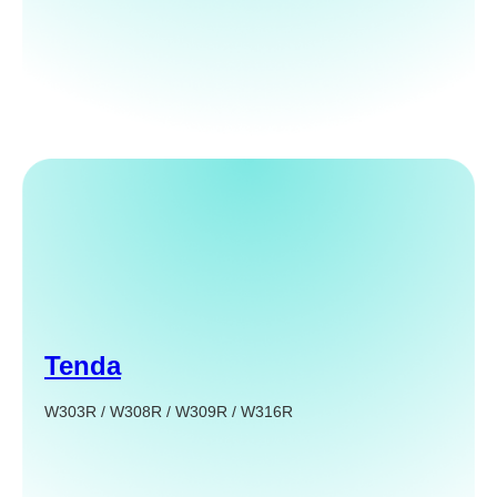
Tenda
W303R / W308R / W309R / W316R