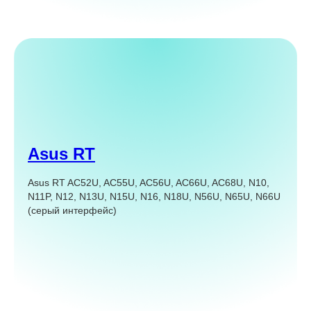
Asus RT
Asus RT AC52U, AC55U, AC56U, AC66U, AC68U, N10,
N11P, N12, N13U, N15U, N16, N18U, N56U, N65U, N66U
(серый интерфейс)